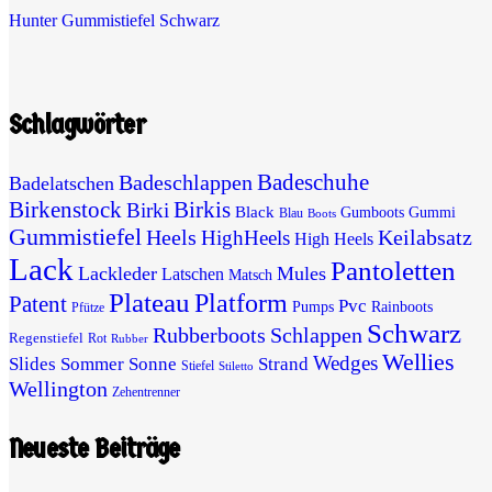
Hunter Gummistiefel Schwarz
Schlagwörter
Badeschuhe
Badeschlappen
Badelatschen
Birkenstock
Birkis
Birki
Black
Gumboots
Gummi
Blau
Boots
Gummistiefel
Heels
Keilabsatz
HighHeels
High Heels
Lack
Pantoletten
Lackleder
Mules
Latschen
Matsch
Plateau
Platform
Patent
Pvc
Pumps
Rainboots
Pfütze
Schwarz
Rubberboots
Schlappen
Regenstiefel
Rot
Rubber
Wellies
Wedges
Slides
Sommer
Sonne
Strand
Stiefel
Stiletto
Wellington
Zehentrenner
Neueste Beiträge