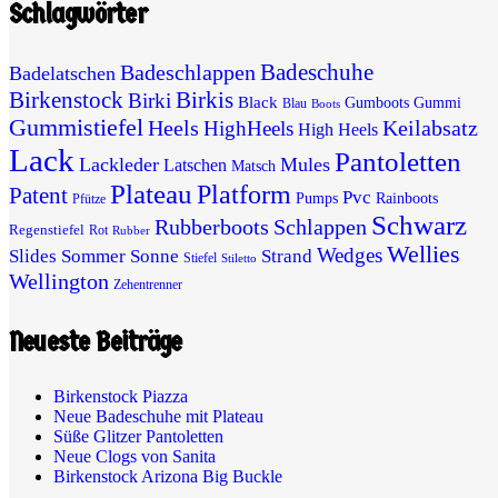
Schlagwörter
Badeschuhe
Badeschlappen
Badelatschen
Birkenstock
Birkis
Birki
Black
Gumboots
Gummi
Blau
Boots
Gummistiefel
Heels
Keilabsatz
HighHeels
High Heels
Lack
Pantoletten
Lackleder
Mules
Latschen
Matsch
Plateau
Platform
Patent
Pvc
Pumps
Rainboots
Pfütze
Schwarz
Rubberboots
Schlappen
Regenstiefel
Rot
Rubber
Wellies
Wedges
Slides
Sommer
Sonne
Strand
Stiefel
Stiletto
Wellington
Zehentrenner
Neueste Beiträge
Birkenstock Piazza
Neue Badeschuhe mit Plateau
Süße Glitzer Pantoletten
Neue Clogs von Sanita
Birkenstock Arizona Big Buckle