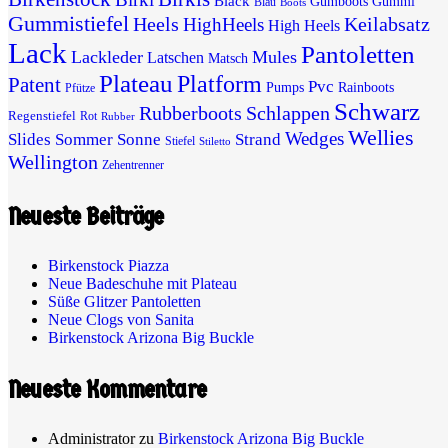
Black
Gumboots
Gummi
Blau
Boots
Gummistiefel
Heels
Keilabsatz
HighHeels
High Heels
Lack
Pantoletten
Lackleder
Mules
Latschen
Matsch
Plateau
Platform
Patent
Pvc
Pumps
Rainboots
Pfütze
Schwarz
Rubberboots
Schlappen
Regenstiefel
Rot
Rubber
Wellies
Wedges
Slides
Sommer
Sonne
Strand
Stiefel
Stiletto
Wellington
Zehentrenner
Neueste Beiträge
Birkenstock Piazza
Neue Badeschuhe mit Plateau
Süße Glitzer Pantoletten
Neue Clogs von Sanita
Birkenstock Arizona Big Buckle
Neueste Kommentare
Administrator
zu
Birkenstock Arizona Big Buckle