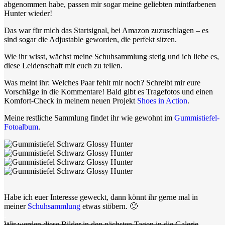
abgenommen habe, passen mir sogar meine geliebten mintfarbenen
Hunter wieder!
Das war für mich das Startsignal, bei Amazon zuzuschlagen – es
sind sogar die Adjustable geworden, die perfekt sitzen.
Wie ihr wisst, wächst meine Schuhsammlung stetig und ich liebe es,
diese Leidenschaft mit euch zu teilen.
Was meint ihr: Welches Paar fehlt mir noch? Schreibt mir eure
Vorschläge in die Kommentare! Bald gibt es Tragefotos und einen
Komfort-Check in meinem neuen Projekt
Shoes in Action
.
Meine restliche Sammlung findet ihr wie gewohnt im
Gummistiefel-
Fotoalbum
.
.
Habe ich euer Interesse geweckt, dann könnt ihr gerne mal in
meiner
Schuhsammlung
etwas stöbern. 🙂
.
Wir werden diese Bilder in den nächsten Tagen in die Galerie