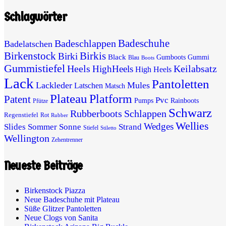
Schlagwörter
Badeschuhe
Badeschlappen
Badelatschen
Birkenstock
Birkis
Birki
Black
Gumboots
Gummi
Blau
Boots
Gummistiefel
Heels
Keilabsatz
HighHeels
High Heels
Lack
Pantoletten
Lackleder
Mules
Latschen
Matsch
Plateau
Platform
Patent
Pvc
Pumps
Rainboots
Pfütze
Schwarz
Rubberboots
Schlappen
Regenstiefel
Rot
Rubber
Wellies
Wedges
Slides
Sommer
Sonne
Strand
Stiefel
Stiletto
Wellington
Zehentrenner
Neueste Beiträge
Birkenstock Piazza
Neue Badeschuhe mit Plateau
Süße Glitzer Pantoletten
Neue Clogs von Sanita