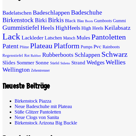
Badeschuhe
Badeschlappen
Badelatschen
Birkenstock
Birkis
Birki
Black
Gumboots
Gummi
Blau
Boots
Gummistiefel
Heels
Keilabsatz
HighHeels
High Heels
Lack
Pantoletten
Lackleder
Mules
Latschen
Matsch
Plateau
Platform
Patent
Pvc
Pumps
Rainboots
Pfütze
Schwarz
Rubberboots
Schlappen
Regenstiefel
Rot
Rubber
Wellies
Wedges
Slides
Sommer
Sonne
Strand
Stiefel
Stiletto
Wellington
Zehentrenner
Neueste Beiträge
Birkenstock Piazza
Neue Badeschuhe mit Plateau
Süße Glitzer Pantoletten
Neue Clogs von Sanita
Birkenstock Arizona Big Buckle