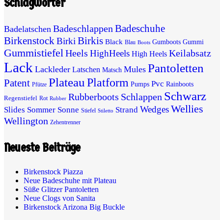
Schlagwörter
Badeschuhe
Badeschlappen
Badelatschen
Birkenstock
Birkis
Birki
Black
Gumboots
Gummi
Blau
Boots
Gummistiefel
Heels
Keilabsatz
HighHeels
High Heels
Lack
Pantoletten
Lackleder
Mules
Latschen
Matsch
Plateau
Platform
Patent
Pvc
Pumps
Rainboots
Pfütze
Schwarz
Rubberboots
Schlappen
Regenstiefel
Rot
Rubber
Wellies
Wedges
Slides
Sommer
Sonne
Strand
Stiefel
Stiletto
Wellington
Zehentrenner
Neueste Beiträge
Birkenstock Piazza
Neue Badeschuhe mit Plateau
Süße Glitzer Pantoletten
Neue Clogs von Sanita
Birkenstock Arizona Big Buckle