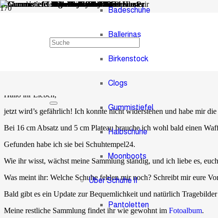
Badeschuhe
Ballerinas
Stachel Heels
Birkenstock
vor 9 Jahren
Administrator
1
Kommentar
Clogs
Hallo ihr Lieben,
Gummistiefel
jetzt wird’s gefährlich! Ich konnte nicht widerstehen und habe mir die
Bei 16 cm Absatz und 5 cm Plateau brauche ich wohl bald einen Waffe
Halbschuhe
Gefunden habe ich sie bei Schuhtempel24.
Moonboots
Wie ihr wisst, wächst meine Sammlung ständig, und ich liebe es, euc
Was meint ihr: Welche Schuhe fehlen mir noch? Schreibt mir eure Vo
Über Schuhe II
Bald gibt es ein Update zur Bequemlichkeit und natürlich Tragebilde
Pantoletten
Meine restliche Sammlung findet ihr wie gewohnt im
Fotoalbum
.