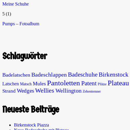
Meine Schuhe
5
(1)
Pumps – Fotoalbum
Schlagwörter
Badeschuhe
Birkenstock
Badeschlappen
Badelatschen
Pantoletten
Plateau
Patent
Mules
Latschen
Matsch
Pfütze
Wellies
Wellington
Wedges
Strand
Zehentrenner
Neueste Beiträge
Birkenstock Piazza