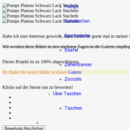
Pumps
Sandaletten
.
Sportschuhe
Habe ich euer Interesse geweckt, dann könnt ihr gerne mal in meiner
.
Wir werden diese Bilder in den nächsten Tagen in die Galerie einpfle
Stiefel
.
Dieses Projekt ist zu 100% abgeschlossen.
Zehentrenner
.
Ihr findet die neuen Bilder in dieser
Galerie
.
Zoccolis
Klicke auf die Sterne um zu bewerten!
Über Taschen
Taschen
Bewertung Abschicken