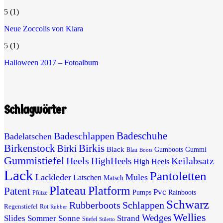
5
(1)
Neue Zoccolis von Kiara
5
(1)
Halloween 2017 – Fotoalbum
Schlagwörter
Badeschuhe
Badeschlappen
Badelatschen
Birkenstock
Birkis
Birki
Black
Gumboots
Gummi
Blau
Boots
Gummistiefel
Heels
Keilabsatz
HighHeels
High Heels
Lack
Pantoletten
Lackleder
Mules
Latschen
Matsch
Plateau
Platform
Patent
Pvc
Pumps
Rainboots
Pfütze
Schwarz
Rubberboots
Schlappen
Regenstiefel
Rot
Rubber
Wellies
Wedges
Slides
Sommer
Sonne
Strand
Stiefel
Stiletto