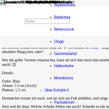
Badeschuhe
Ballerinas
High Heel Sandaletten Blau
Birkenstock
vor 8 Jahren
Administrator
1
Kommentar
Clogs
Ihr Lieben, schaut euch dieses Blau an! 💙 Ich konnte bei
Ebay
“ targ
absoluter Hingucker, oder?
Gummistiefel
Wer die gelbe Version verpasst hat, kann sie sich hier noch mal ans
mich? 😉
Halbschuhe
Details:
Moonboots
Farbe: Blau
Absatz: 13 cm (Acryl)
Plateau: 1,5 cm
Über Schuhe II
Demnächst verrate ich euch, wie sie sich am Fuß anfühlen, und zeig
Pantoletten
Jetzt seid ihr dran: Welche Schuhe fehlen mir noch? Schreibt es mir 