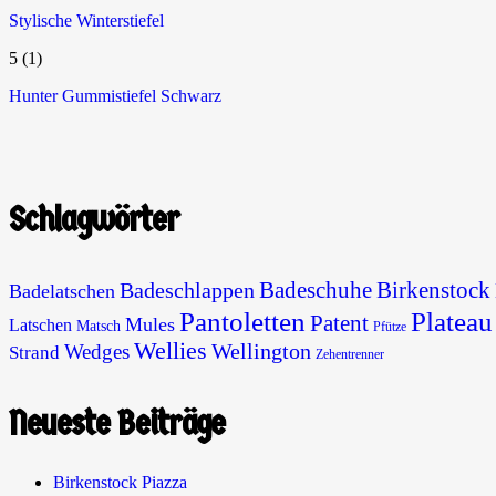
Stylische Winterstiefel
5
(1)
Hunter Gummistiefel Schwarz
Schlagwörter
Badeschuhe
Birkenstock
Badeschlappen
Badelatschen
Pantoletten
Plateau
Patent
Mules
Latschen
Matsch
Pfütze
Wellies
Wellington
Wedges
Strand
Zehentrenner
Neueste Beiträge
Birkenstock Piazza