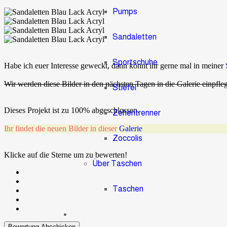
Pumps
Sandaletten
.
Sportschuhe
Habe ich euer Interesse geweckt, dann könnt ihr gerne mal in meiner
.
Wir werden diese Bilder in den nächsten Tagen in die Galerie einpfle
Stiefel
.
Dieses Projekt ist zu 100% abgeschlossen.
Zehentrenner
.
Ihr findet die neuen Bilder in dieser
Galerie
.
Zoccolis
Klicke auf die Sterne um zu bewerten!
Über Taschen
Taschen
Bewertung Abschicken