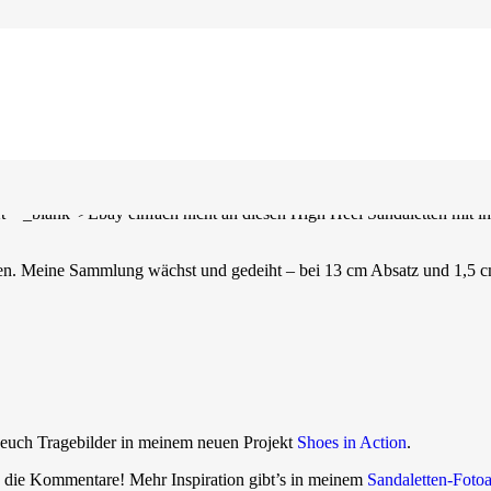
et=“_blank“>Ebay einfach nicht an diesen High Heel Sandaletten mit i
ehen. Meine Sammlung wächst und gedeiht – bei 13 cm Absatz und 1,5 c
e euch Tragebilder in meinem neuen Projekt
Shoes in Action
.
in die Kommentare! Mehr Inspiration gibt’s in meinem
Sandaletten-Foto