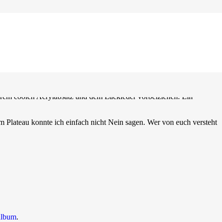
hrem coolen Acrylabsatz und dem Lackleder vorbeiziehen. Ein
m Plateau konnte ich einfach nicht Nein sagen. Wer von euch versteht
album
.