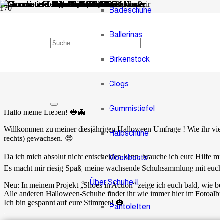
Badeschuhe
Ballerinas
Halloween Umfrage
Birkenstock
vor 2 Jahren
Administrator
1
Kommentar
Clogs
Gummistiefel
Hallo meine Lieben! 🎃👻
Willkommen zu meiner diesjährigen Halloween Umfrage ! Wie ihr viel
Halbschuhe
rechts) gewachsen. 😍
Da ich mich absolut nicht entscheiden kann, brauche ich eure Hilfe 
Moonboots
Es macht mir riesig Spaß, meine wachsende Schuhsammlung mit euch z
Über Schuhe II
Neu: In meinem Projekt „Shoes in Action“ zeige ich euch bald, wie b
Alle anderen Halloween-Schuhe findet ihr wie immer hier im Fotoal
Ich bin gespannt auf eure Stimmen! 🎃
Pantoletten
.