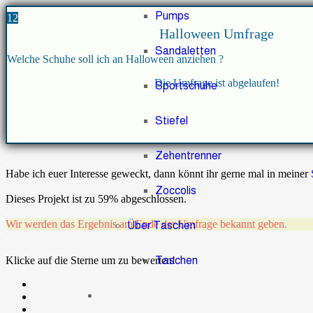
Pumps
12
Halloween Umfrage
Sandaletten
Welche Schuhe soll ich an Halloween anziehen ?
Die Umfrage ist abgelaufen!
Sportschuhe
Stiefel
Zehentrenner
.
Habe ich euer Interesse geweckt, dann könnt ihr gerne mal in meiner
.
Zoccolis
Dieses Projekt ist zu 59% abgeschlossen.
.
Wir werden das Ergebnis am Ende der Umfrage bekannt geben.
Über Taschen
.
Klicke auf die Sterne um zu bewerten!
Taschen