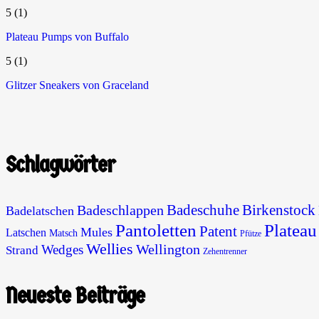
5
(1)
Plateau Pumps von Buffalo
5
(1)
Glitzer Sneakers von Graceland
Schlagwörter
Badeschuhe
Birkenstock
Badeschlappen
Badelatschen
Pantoletten
Plateau
Patent
Mules
Latschen
Matsch
Pfütze
Wellies
Wellington
Wedges
Strand
Zehentrenner
Neueste Beiträge