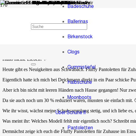
Badeschuhe
Ballerinas
Fluffy Pantoletten für Zuhau
Birkenstock
vor 4 Jahren
Administrator
1
Kommentar
Clogs
Hallo meine Lieben! ✨
Gummistiefel
Heute gibt es Neuigkeiten aus Schwabach. Fluffy Pantoletten für Zu
Eigentlich hatte ich mich bei Deichmann direkt in ein Paar schicke Pu
Halbschuhe
Aber ich bin nicht mit leeren Händen nach Hause gegangen! Nur zwei 
Moonboots
Da sie auch noch um 30 % reduziert waren, mussten sie einfach mit. 
Wie ihr wisst, wächst meine Schuhsammlung stetig, und ich liebe es, d
Über Schuhe II
Was meint ihr: Welches Modell fehlt mir eigentlich noch? Schreibt m
Pantoletten
Demnächst zeige ich euch die Fluffy Pantoletten für Zuhause im Einsa