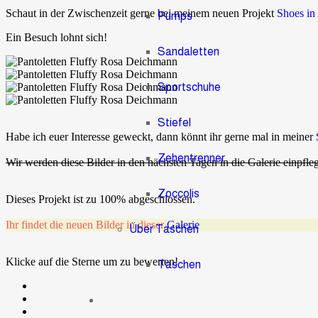
Schaut in der Zwischenzeit gerne bei meinem neuen Projekt
Shoes in
Pumps
Ein Besuch lohnt sich!
Sandaletten
Sportschuhe
Stiefel
.
Habe ich euer Interesse geweckt, dann könnt ihr gerne mal in meiner
.
Zehentrenner
Wir werden diese Bilder in den nächsten Tagen in die Galerie einpfle
.
Zoccolis
Dieses Projekt ist zu 100% abgeschlossen.
.
Ihr findet die neuen Bilder in dieser
Galerie
Über Taschen
.
Klicke auf die Sterne um zu bewerten!
Taschen