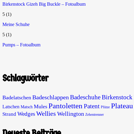
Birkenstock Gizeh Big Buckle – Fotoalbum
5
(1)
Meine Schuhe
5
(1)
Pumps – Fotoalbum
Schlagwörter
Badeschuhe
Birkenstock
Badeschlappen
Badelatschen
Pantoletten
Plateau
Patent
Mules
Latschen
Matsch
Pfütze
Wellies
Wellington
Wedges
Strand
Zehentrenner
Neueste Beiträge