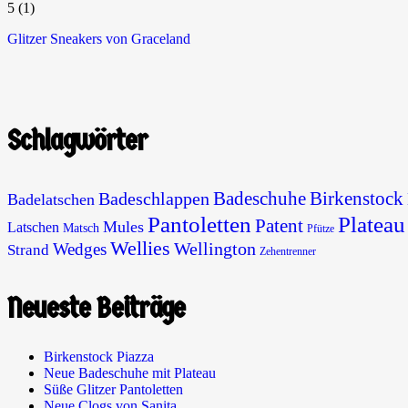
5
(1)
Glitzer Sneakers von Graceland
Schlagwörter
Badeschuhe
Birkenstock
Badeschlappen
Badelatschen
Pantoletten
Plateau
Patent
Mules
Latschen
Matsch
Pfütze
Wellies
Wellington
Wedges
Strand
Zehentrenner
Neueste Beiträge
Birkenstock Piazza
Neue Badeschuhe mit Plateau
Süße Glitzer Pantoletten
Neue Clogs von Sanita