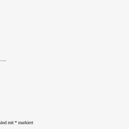
en….
sind mit
*
markiert