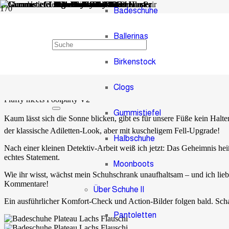
Badeschuhe
Ballerinas
Fluffy meets Poolparty V2
Birkenstock
vor 9 Jahren
Administrator
1
Kommentar
Clogs
Fluffy meets Poolparty V2
Gummistiefel
Kaum lässt sich die Sonne blicken, gibt es für unsere Füße kein Halten
der klassische Adiletten-Look, aber mit kuscheligem Fell-Upgrade!
Halbschuhe
Nach einer kleinen Detektiv-Arbeit weiß ich jetzt: Das Geheimnis heißt
echtes Statement.
Moonboots
Wie ihr wisst, wächst mein Schuhschrank unaufhaltsam – und ich lieb
Kommentare!
Über Schuhe II
Ein ausführlicher Komfort-Check und Action-Bilder folgen bald. Sch
Pantoletten