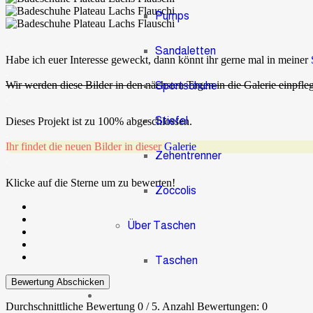
Pumps
.
Sandaletten
Habe ich euer Interesse geweckt, dann könnt ihr gerne mal in meiner
.
Wir werden diese Bilder in den nächsten Tagen in die Galerie einpfle
Sportschuhe
.
Stiefel
Dieses Projekt ist zu 100% abgeschlossen.
.
Ihr findet die neuen Bilder in dieser
Galerie
Zehentrenner
.
Klicke auf die Sterne um zu bewerten!
Zoccolis
Über Taschen
Taschen
Bewertung Abschicken
Durchschnittliche Bewertung
0
/ 5. Anzahl Bewertungen:
0