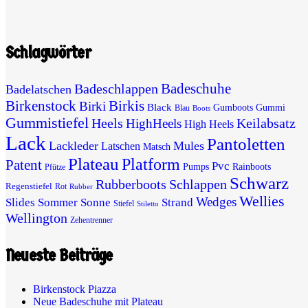
Schlagwörter
Badeschuhe
Badeschlappen
Badelatschen
Birkenstock
Birkis
Birki
Black
Gumboots
Gummi
Blau
Boots
Gummistiefel
Heels
Keilabsatz
HighHeels
High Heels
Lack
Pantoletten
Lackleder
Mules
Latschen
Matsch
Plateau
Platform
Patent
Pvc
Pumps
Rainboots
Pfütze
Schwarz
Rubberboots
Schlappen
Regenstiefel
Rot
Rubber
Wellies
Wedges
Slides
Sommer
Sonne
Strand
Stiefel
Stiletto
Wellington
Zehentrenner
Neueste Beiträge
Birkenstock Piazza
Neue Badeschuhe mit Plateau