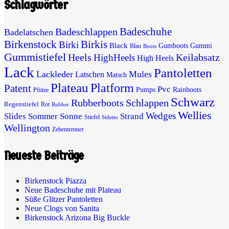
Schlagwörter
Badeschuhe
Badeschlappen
Badelatschen
Birkenstock
Birkis
Birki
Black
Gumboots
Gummi
Blau
Boots
Gummistiefel
Heels
Keilabsatz
HighHeels
High Heels
Lack
Pantoletten
Lackleder
Mules
Latschen
Matsch
Plateau
Platform
Patent
Pvc
Pumps
Rainboots
Pfütze
Schwarz
Rubberboots
Schlappen
Regenstiefel
Rot
Rubber
Wellies
Wedges
Slides
Sommer
Sonne
Strand
Stiefel
Stiletto
Wellington
Zehentrenner
Neueste Beiträge
Birkenstock Piazza
Neue Badeschuhe mit Plateau
Süße Glitzer Pantoletten
Neue Clogs von Sanita
Birkenstock Arizona Big Buckle