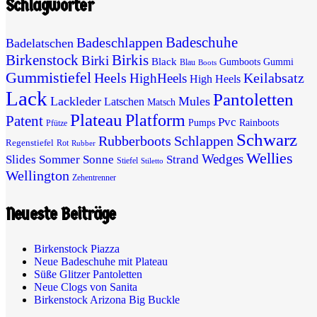
Schlagwörter
Badeschuhe
Badeschlappen
Badelatschen
Birkenstock
Birkis
Birki
Black
Gumboots
Gummi
Blau
Boots
Gummistiefel
Heels
Keilabsatz
HighHeels
High Heels
Lack
Pantoletten
Lackleder
Mules
Latschen
Matsch
Plateau
Platform
Patent
Pvc
Pumps
Rainboots
Pfütze
Schwarz
Rubberboots
Schlappen
Regenstiefel
Rot
Rubber
Wellies
Wedges
Slides
Sommer
Sonne
Strand
Stiefel
Stiletto
Wellington
Zehentrenner
Neueste Beiträge
Birkenstock Piazza
Neue Badeschuhe mit Plateau
Süße Glitzer Pantoletten
Neue Clogs von Sanita
Birkenstock Arizona Big Buckle