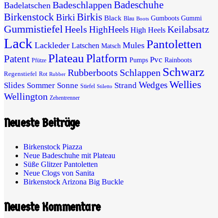
Badeschuhe
Badeschlappen
Badelatschen
Birkenstock
Birkis
Birki
Black
Gumboots
Gummi
Blau
Boots
Gummistiefel
Heels
Keilabsatz
HighHeels
High Heels
Lack
Pantoletten
Lackleder
Mules
Latschen
Matsch
Plateau
Platform
Patent
Pvc
Pumps
Rainboots
Pfütze
Schwarz
Rubberboots
Schlappen
Regenstiefel
Rot
Rubber
Wellies
Wedges
Slides
Sommer
Sonne
Strand
Stiefel
Stiletto
Wellington
Zehentrenner
Neueste Beiträge
Birkenstock Piazza
Neue Badeschuhe mit Plateau
Süße Glitzer Pantoletten
Neue Clogs von Sanita
Birkenstock Arizona Big Buckle
Neueste Kommentare