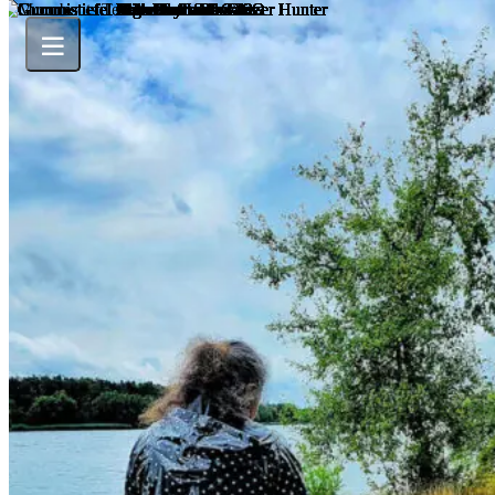
Shoes
Goldene Zoccolis von Kiara
Gummistiefel im Westernstyle
Lack Boots von Ideal Shoes
Pantoletten Plateau Schwarz
Arfilli Keil Pantoletten