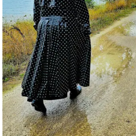
Stachel Heels
Glitzer Pumps Bugatti
Ich bin jetzt auch auf
Instagram
Facebook
Google