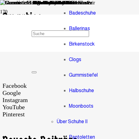
Badeschuhe
Smarties
Ballerinas
Tasche Smarties Lack
Birkenstock
Clogs
Gummistiefel
Facebook
Halbschuhe
Google
Instagram
Moonboots
YouTube
Pinterest
Über Schuhe II
Pantoletten