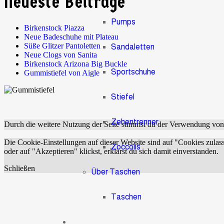
Neueste Beiträge
Pumps
Birkenstock Piazza
Neue Badeschuhe mit Plateau
Süße Glitzer Pantoletten
Sandaletten
Neue Clogs von Sanita
Birkenstock Arizona Big Buckle
Sportschuhe
Gummistiefel von Aigle
Stiefel
Zehentrenner
Durch die weitere Nutzung der Seite stimmst du der Verwendung vo
Die Cookie-Einstellungen auf dieser Website sind auf "Cookies zulas
Zoccolis
oder auf "Akzeptieren" klickst, erklärst du sich damit einverstanden.
Schließen
Über Taschen
Taschen