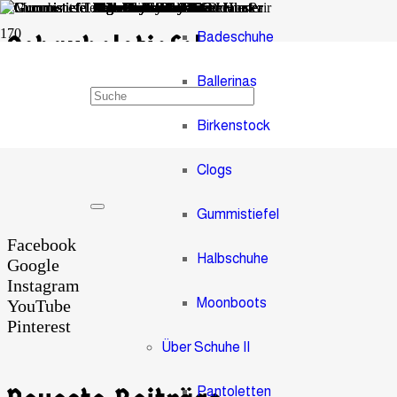
Badeschuhe
Schaukelstiefel
Ballerinas
Gummistifel Walkmaxx
Birkenstock
Clogs
Gummistiefel
Facebook
Halbschuhe
Google
Instagram
Moonboots
YouTube
Pinterest
Über Schuhe II
Pantoletten