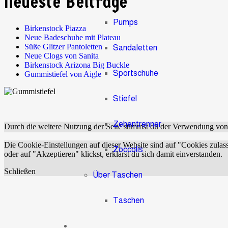
Neueste Beiträge
Pumps
Birkenstock Piazza
Neue Badeschuhe mit Plateau
Süße Glitzer Pantoletten
Sandaletten
Neue Clogs von Sanita
Birkenstock Arizona Big Buckle
Sportschuhe
Gummistiefel von Aigle
Stiefel
Zehentrenner
Durch die weitere Nutzung der Seite stimmst du der Verwendung vo
Die Cookie-Einstellungen auf dieser Website sind auf "Cookies zulas
Zoccolis
oder auf "Akzeptieren" klickst, erklärst du sich damit einverstanden.
Schließen
Über Taschen
Taschen