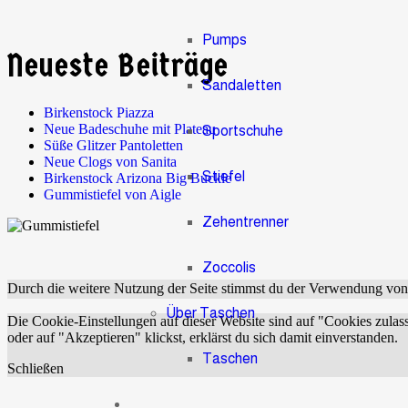
Pumps
Neueste Beiträge
Sandaletten
Birkenstock Piazza
Neue Badeschuhe mit Plateau
Sportschuhe
Süße Glitzer Pantoletten
Neue Clogs von Sanita
Stiefel
Birkenstock Arizona Big Buckle
Gummistiefel von Aigle
Zehentrenner
Zoccolis
Durch die weitere Nutzung der Seite stimmst du der Verwendung vo
Über Taschen
Die Cookie-Einstellungen auf dieser Website sind auf "Cookies zulas
oder auf "Akzeptieren" klickst, erklärst du sich damit einverstanden.
Taschen
Schließen