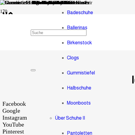
Badeschuhe
KQ
Ballerinas
Gummistiefel Braun Gefüttert
Birkenstock
Clogs
Besondere Gummistiefel Gefüttert
Gummistiefel
Halbschuhe
Facebook
Moonboots
Google
Instagram
Über Schuhe II
YouTube
Pinterest
Pantoletten