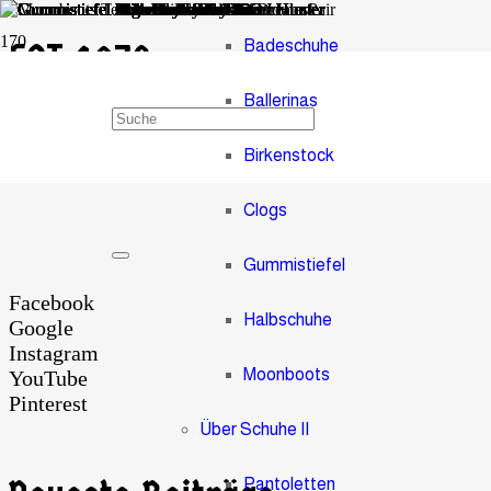
Badeschuhe
EST 1973
Ballerinas
Lidl Badeschuhe EST 1973
Birkenstock
Clogs
Gummistiefel
Facebook
Halbschuhe
Google
Instagram
Moonboots
YouTube
Pinterest
Über Schuhe II
Pantoletten