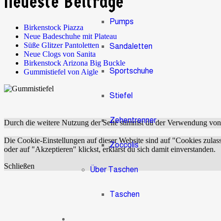
Neueste Beiträge
Pumps
Birkenstock Piazza
Neue Badeschuhe mit Plateau
Süße Glitzer Pantoletten
Sandaletten
Neue Clogs von Sanita
Birkenstock Arizona Big Buckle
Sportschuhe
Gummistiefel von Aigle
Stiefel
Zehentrenner
Durch die weitere Nutzung der Seite stimmst du der Verwendung vo
Die Cookie-Einstellungen auf dieser Website sind auf "Cookies zulas
Zoccolis
oder auf "Akzeptieren" klickst, erklärst du sich damit einverstanden.
Schließen
Über Taschen
Taschen