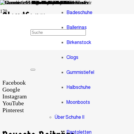
Badeschuhe
Cloudfoam
Ballerinas
Adidas Sneaker
Birkenstock
Clogs
Gummistiefel
Facebook
Halbschuhe
Google
Instagram
Moonboots
YouTube
Pinterest
Über Schuhe II
Pantoletten