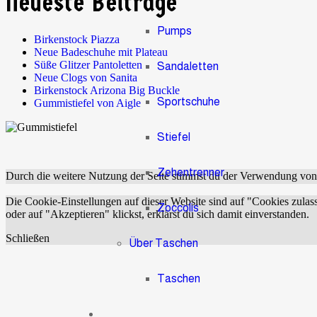
Neueste Beiträge
Pumps
Birkenstock Piazza
Neue Badeschuhe mit Plateau
Süße Glitzer Pantoletten
Sandaletten
Neue Clogs von Sanita
Birkenstock Arizona Big Buckle
Sportschuhe
Gummistiefel von Aigle
Stiefel
Zehentrenner
Durch die weitere Nutzung der Seite stimmst du der Verwendung vo
Die Cookie-Einstellungen auf dieser Website sind auf "Cookies zulas
Zoccolis
oder auf "Akzeptieren" klickst, erklärst du sich damit einverstanden.
Schließen
Über Taschen
Taschen