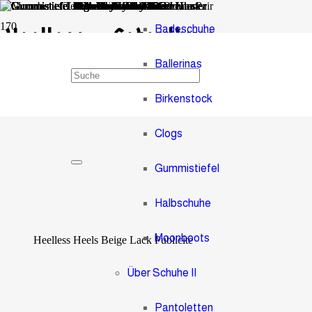
Badeschuhe
Heelless – Fotoalbum
Ballerinas
0
Birkenstock
Paar Schuhe
Clogs
Gummistiefel
Halbschuhe
Moonboots
Heelless Heels Beige Lack Publicite
Über Schuhe II
Pantoletten