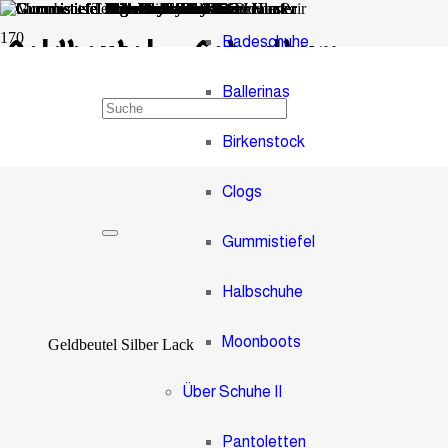
Badeschuhe
Geldbeutel – Fotoalbum
Ballerinas
0
Birkenstock
Geldbeutel
Clogs
Gummistiefel
Halbschuhe
Moonboots
Geldbeutel Silber Lack
Über Schuhe II
Pantoletten