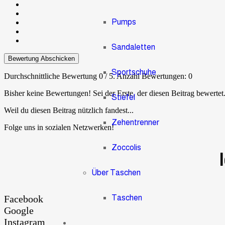
Pumps
Sandaletten
Bewertung Abschicken
Sportschuhe
Durchschnittliche Bewertung
0
/ 5. Anzahl Bewertungen:
0
Bisher keine Bewertungen! Sei der Erste, der diesen Beitrag bewertet
Stiefel
Weil du diesen Beitrag nützlich fandest...
Zehentrenner
Folge uns in sozialen Netzwerken!
Zoccolis
Über Taschen
Taschen
Facebook
Google
Instagram