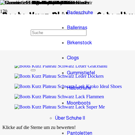
Badeschuhe
Boots Kurz Plateau – Fotoalb
Ballerinas
0
Birkenstock
Paar Schuhe
Clogs
Gummistiefel
Halbschuhe
Moonboots
Über Schuhe II
Klicke auf die Sterne um zu bewerten!
Pantoletten